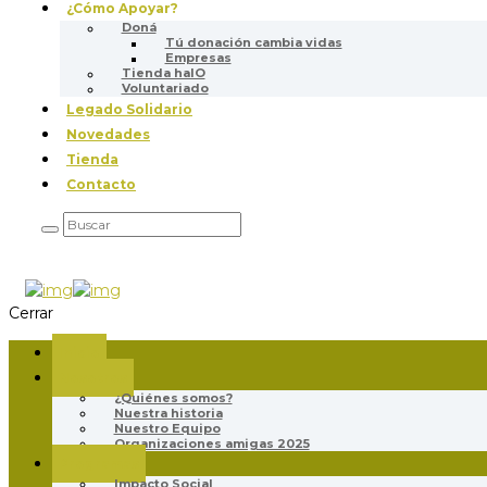
¿Cómo Apoyar?
Doná
Tú donación cambia vidas
Empresas
Tienda halO
Voluntariado
Legado Solidario
Novedades
Tienda
Contacto
Cerrar
Inicio
Nosotros
¿Quiénes somos?
Nuestra historia
Nuestro Equipo
Organizaciones amigas 2025
Programas
Impacto Social