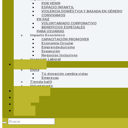
POR VENIR
ESPACIO INFANTIL
VIOLENCIA DOMÉSTICA Y BASADA EN GÉNERO
CONVIVAMOS
EN PAZ
VOLUNTARIADO CORPORATIVO
BENEFICIOS ESPECIALES
PARA USUARIAS
Impacto Económico
CAPACITACIÓN PROMOVER
Economía Circular
Emprendedurismo
Expansión
Negocios Inclusivos
Inserción Laboral
¿Cómo Apoyar?
Doná
Tú donación cambia vidas
Empresas
Tienda halO
Voluntariado
Legado Solidario
Novedades
Tienda
Contacto
Login