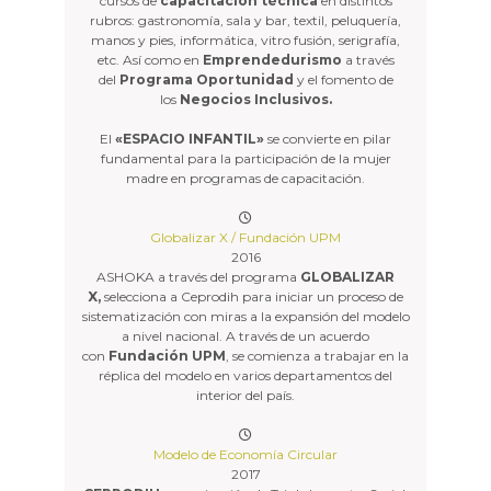
cursos de
capacitación técnica
en distintos
rubros: gastronomía, sala y bar, textil, peluquería,
manos y pies, informática, vitro fusión, serigrafía,
etc. Así como en
Emprendedurismo
a través
del
Programa Oportunidad
y el fomento de
los
Negocios Inclusivos.
El
«ESPACIO INFANTIL»
se convierte en pilar
fundamental para la participación de la mujer
madre en programas de capacitación.
Globalizar X / Fundación UPM
2016
ASHOKA a través del programa
GLOBALIZAR
X,
selecciona a Ceprodih para iniciar un proceso de
sistematización con miras a la expansión del modelo
a nivel nacional. A través de un acuerdo
con
Fundación UPM
, se comienza a trabajar en la
réplica del modelo en varios departamentos del
interior del país.
Modelo de Economía Circular
2017