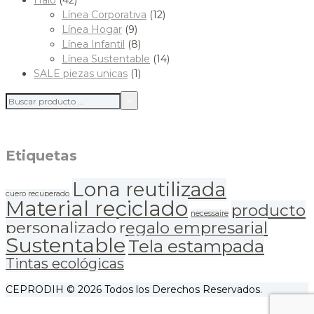
Halo
(42)
Línea Corporativa
(12)
Línea Hogar
(9)
Línea Infantil
(8)
Línea Sustentable
(14)
SALE piezas unicas
(1)
Etiquetas
Lona reutilizada
cuero recuperado
Material reciclado
producto
necessaire
personalizado
regalo empresarial
Sustentable
Tela estampada
Tintas ecológicas
CEPRODIH © 2026 Todos los Derechos Reservados.