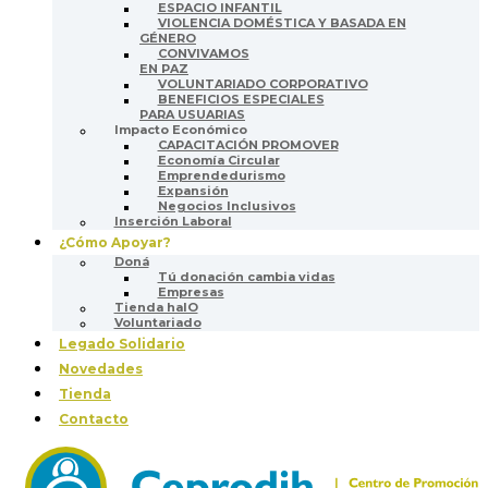
ESPACIO INFANTIL
VIOLENCIA DOMÉSTICA Y BASADA EN
GÉNERO
CONVIVAMOS
EN PAZ
VOLUNTARIADO CORPORATIVO
BENEFICIOS ESPECIALES
PARA USUARIAS
Impacto Económico
CAPACITACIÓN PROMOVER
Economía Circular
Emprendedurismo
Expansión
Negocios Inclusivos
Inserción Laboral
¿Cómo Apoyar?
Doná
Tú donación cambia vidas
Empresas
Tienda halO
Voluntariado
Legado Solidario
Novedades
Tienda
Contacto