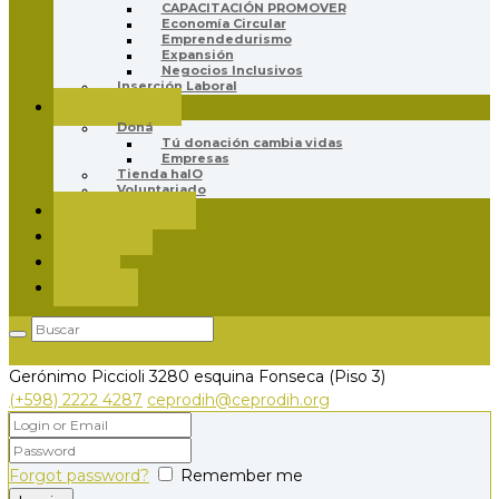
CAPACITACIÓN PROMOVER
Economía Circular
Emprendedurismo
Expansión
Negocios Inclusivos
Inserción Laboral
¿Cómo Apoyar?
Doná
Tú donación cambia vidas
Empresas
Tienda halO
Voluntariado
Legado Solidario
Novedades
Tienda
Contacto
Login
Gerónimo Piccioli 3280
esquina Fonseca (Piso 3)
(+598) 2222 4287
ceprodih@ceprodih.org
Forgot password?
Remember me