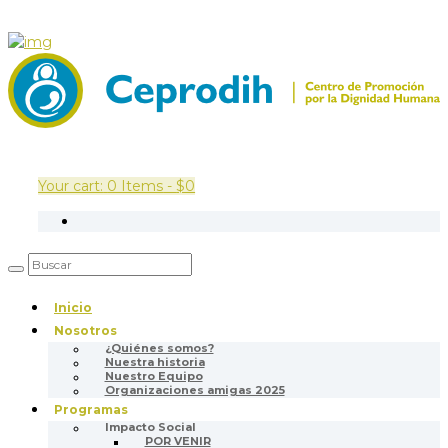
Your cart:
0 Items
-
$0
Inicio
Nosotros
¿Quiénes somos?
Nuestra historia
Nuestro Equipo
Organizaciones amigas 2025
Programas
Impacto Social
POR VENIR