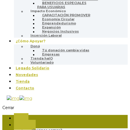
BENEFICIOS ESPECIALES
PARA USUARIAS
Impacto Económico
CAPACITACIÓN PROMOVER
Economía Circular
Emprendedurismo
Expansión
Negocios Inclusivos
Inserción Laboral
¿Cómo Apoyar?
Doná
Tú donación cambia vidas
Empresas
Tienda halO
Voluntariado
Legado Solidario
Novedades
Tienda
Contacto
Cerrar
Inicio
Nosotros