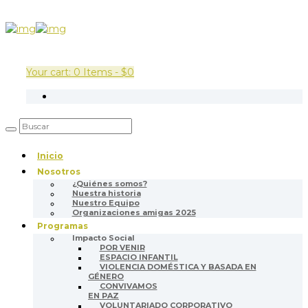
Your cart:
0 Items
-
$0
Inicio
Nosotros
¿Quiénes somos?
Nuestra historia
Nuestro Equipo
Organizaciones amigas 2025
Programas
Impacto Social
POR VENIR
ESPACIO INFANTIL
VIOLENCIA DOMÉSTICA Y BASADA EN
GÉNERO
CONVIVAMOS
EN PAZ
VOLUNTARIADO CORPORATIVO