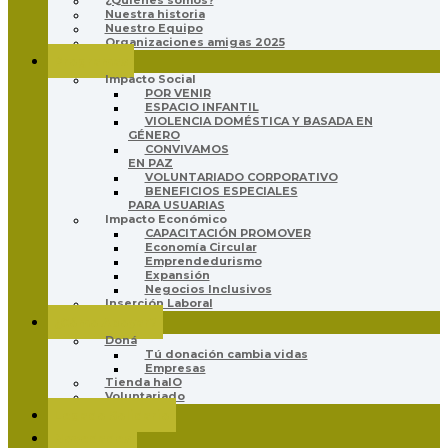
¿Quiénes somos?
Nuestra historia
Nuestro Equipo
Organizaciones amigas 2025
Programas
Impacto Social
POR VENIR
ESPACIO INFANTIL
VIOLENCIA DOMÉSTICA Y BASADA EN
GÉNERO
CONVIVAMOS
EN PAZ
VOLUNTARIADO CORPORATIVO
BENEFICIOS ESPECIALES
PARA USUARIAS
Impacto Económico
CAPACITACIÓN PROMOVER
Economía Circular
Emprendedurismo
Expansión
Negocios Inclusivos
Inserción Laboral
¿Cómo Apoyar?
Doná
Tú donación cambia vidas
Empresas
Tienda halO
Voluntariado
Legado Solidario
Novedades